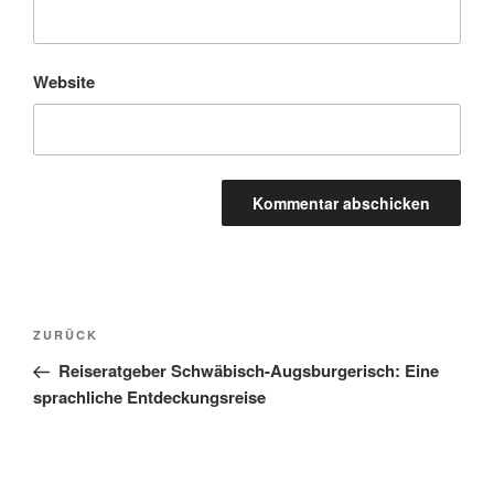
Website
Beitragsnavigation
Vorheriger
ZURÜCK
Beitrag
Reiseratgeber Schwäbisch-Augsburgerisch: Eine
sprachliche Entdeckungsreise