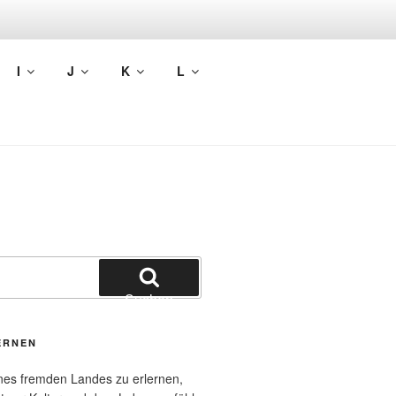
L LERNEN
I
J
K
L
Suchen
ERNEN
nes fremden Landes zu erlernen,