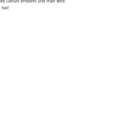
es Gefühl entsteht und man wird
 hat!