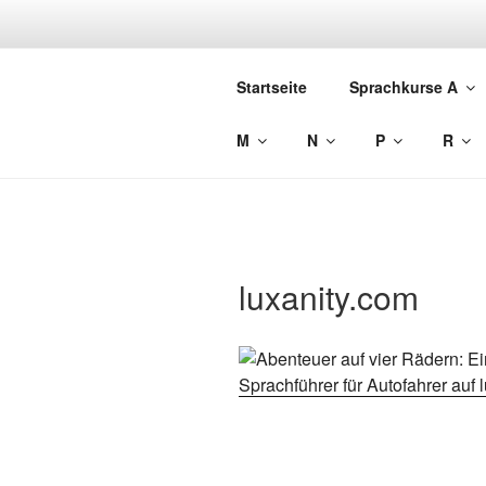
Zum
Inhalt
LUXANITY 
springen
Startseite
Sprachkurse A
Sprachen lernen für den Urlaub
M
N
P
R
luxanity.com