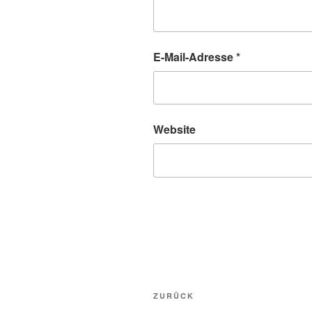
E-Mail-Adresse
*
Website
Beitragsnavigation
Vorheriger
ZURÜCK