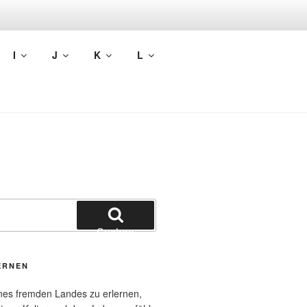
L LERNEN
I
J
K
L
Suchen
ERNEN
nes fremden Landes zu erlernen,