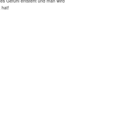
es Gefühl entsteht und man wird
 hat!