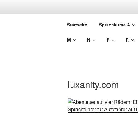
Zum
Inhalt
LUXANITY 
springen
Startseite
Sprachkurse A
Sprachen lernen für den Urlaub
M
N
P
R
luxanity.com