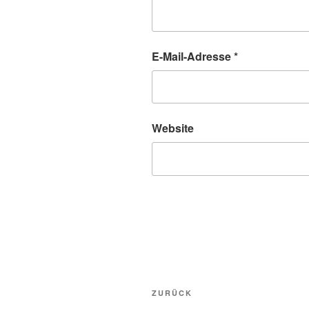
E-Mail-Adresse
*
Website
Beitragsnavigation
Vorheriger
ZURÜCK