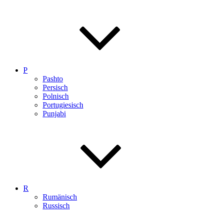
P
Pashto
Persisch
Polnisch
Portugiesisch
Punjabi
R
Rumänisch
Russisch