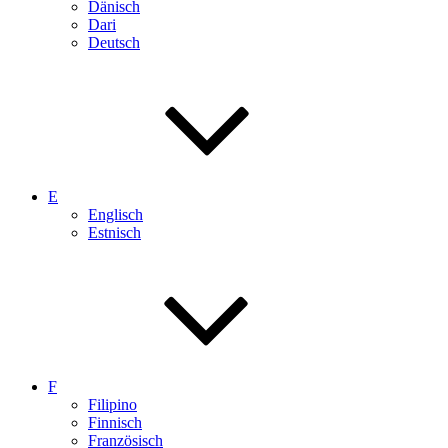
Dänisch
Dari
Deutsch
E
Englisch
Estnisch
F
Filipino
Finnisch
Französisch