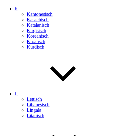
K
Kantonesisch
Kasachisch
Katalanisch
Kirgisisch
Koreanisch
Kroatisch
Kurdisch
L
Lettisch
Libanesisch
Lingala
Litauisch