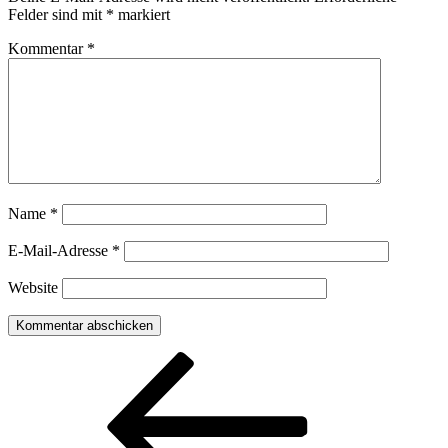
Felder sind mit
*
markiert
Kommentar
*
Name
*
E-Mail-Adresse
*
Website
Beitragsnavigation
Vorheriger
Beitrag